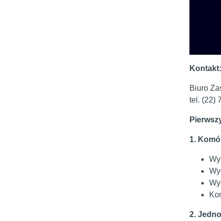
Kontakt
Biuro Zas
tel. (22)
Pierwszy
1. Komó
Wy
Wyd
Wyd
Ko
2. Jedno