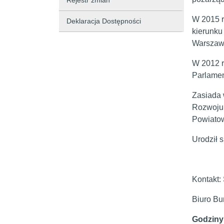
Rejestr zmian
W 2015 r
Deklaracja Dostępności
kierunku 
Warszaw
W 2012 r
Parlamen
Zasiada 
Rozwoju 
Powiato
Urodził s
Kontakt:
Biuro Bur
Godziny 