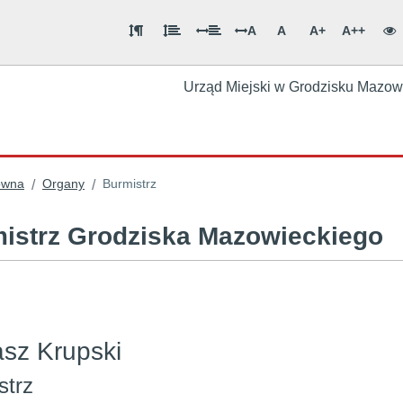
A
A
A+
A++
Urząd Miejski w Grodzisku Mazow
ówna
Organy
Burmistrz
/
/
istrz Grodziska Mazowieckiego
sz Krupski
strz