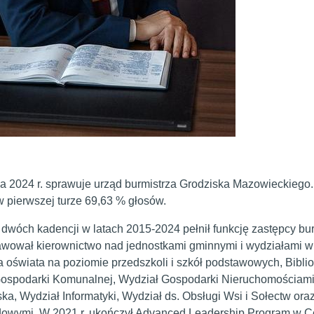
a 2024 r. sprawuje urząd burmistrza Grodziska Mazowieckiego
w pierwszej turze
69,63 % głosów.
dwóch kadencji w latach 2015-2024 pełnił funkcję zastępcy bu
awował kierownictwo nad jednostkami gminnymi i wydziałami w U
a oświata na poziomie przedszkoli i szkół podstawowych, Bibl
ospodarki Komunalnej, Wydział Gospodarki Nieruchomościami,
ka, Wydział Informatyki, Wydział ds. Obsługi Wsi i Sołectw or
owymi. W 2021 r. ukończył Advanced Leadership Program w Cen