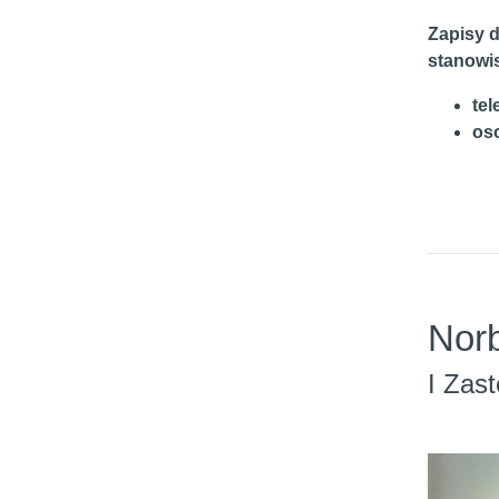
Zapisy 
stanowis
tel
os
Norb
I Zas