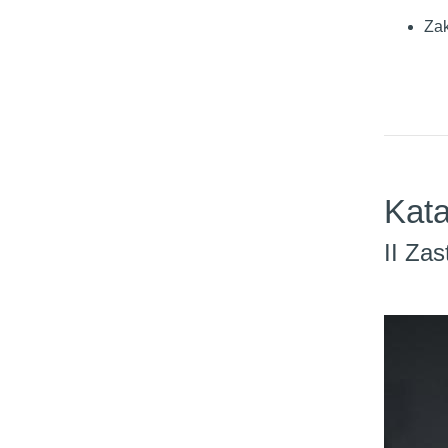
Zak
Kat
II Za