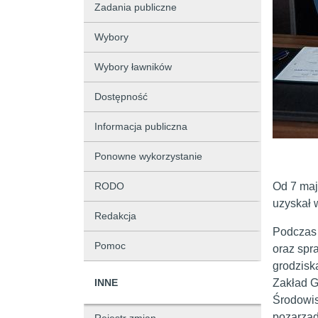
Zadania publiczne
Wybory
Wybory ławników
Dostępność
Informacja publiczna
Ponowne wykorzystanie
RODO
Od 7 maj
uzyskał 
Redakcja
Podczas 
Pomoc
oraz spr
grodzisk
INNE
Zakład G
Środowis
pozarząd